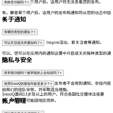
有。当您屏蔽某个用户后，该用户将无法查看您的发布。
有静音功能吗？
+
有。静音某个用户后，该用户的发布和通知将从您的动态中隐
关于通知
藏。
有哪些类型的通知？
+
有新主题、点赞、评论、Inspire活动、新关注者等通知。
可以开启或关闭通知吗？
+
可以。您可以在应用内的通知设置中开启或关闭每种类型的通
隐私与安全
知。
有举报功能吗？被举报的人会知道吗？
+
有举报功能。被举报的用户或发布者不会收到通知。举报内容
使用SnooQ的最低年龄是多少？
+
由我们的团队审核，并采取适当措施。
SnooQ面向13岁及以上的用户，符合各国社交媒体法规要
账户管理
求。年龄要求可能因地区而异。