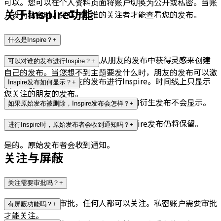
可以。您可以在个人资料页面将账户切换为公开或私密。当账
关于Inspire功能
户设为私密时，只有已批准的关注者才能查看您的发布。
什么是Inspire？
+
Inspire是一项功能，您可以从朋友的发布中获得灵感来创建
可以对谁的发布进行Inspire？
+
自己的发布。当您想不到主题要发什么时，朋友的发布可以激
您只能对已关注的朋友的发布进行Inspire。时间线上只显示
发您的创造力。
Inspire发布如何显示？
+
您关注的朋友的发布。
您可以查看点击时的Inspire链。未来的衍生发布不会显示。
如果原始发布被删除，Inspire发布会怎样？
+
即使原始发布被删除，由其衍生的Inspire发布仍将保留。
进行Inspire时，原始发布者会收到通知吗？
+
是的。原始发布者会收到通知。
关注与屏蔽
关注需要审批吗？
+
公开账户不需要审批，任何人都可以关注。私密账户需要审批
有屏蔽功能吗？
+
才能关注。