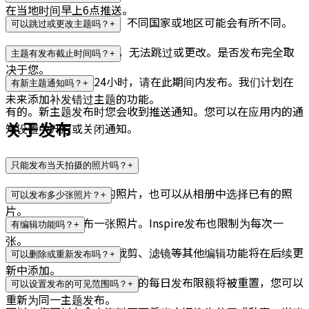
在当地时间早上6点推送。
通常每天发布一个主题。不同国家或地区可能会有所不同。
可以跳过或更改主题吗？
+
主题由SnooQ团队决定，无法跳过或更改。是否发布完全取
主题有发布截止时间吗？
+
决于您。
每个主题有效期为24小时，请在此期间内发布。我们计划在
有新主题通知吗？
+
未来添加补发错过主题的功能。
有的。新主题发布时您会收到推送通知。您可以在应用内的通
关于发布
知设置中开启或关闭通知。
只能发布当天拍摄的照片吗？
+
您可以发布当天拍摄的照片，也可以从相册中选择已有的照
可以发布多少张照片？
+
片。
每个主题可以发布一张照片。Inspire发布也限制为每次一
有编辑功能吗？
+
张。
您可以编辑图片说明。裁剪、滤镜等其他编辑功能将在后续更
可以删除或重新发布吗？
+
新中添加。
可以删除发布。删除后，您的每日发布限额将被重置，您可以
可以设置发布的可见范围吗？
+
重新为同一主题发布。